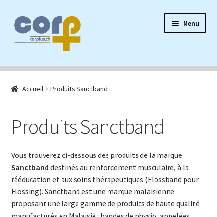
Aller
Aller
Menu
à
au
la
contenu
navigation
Accueil
Accueil
Produits Sanctband
Ouvrir
Produits Sanctband
le
menu
Ouvrir
Filtres à eau
Produits Sanctband
enfant
le
menu
Autres produits
enfant
Vous trouverez ci-dessous des produits de la marque
Sanctband
destinés au renforcement musculaire, à la
F.A.Q.
rééducation et aux soins thérapeutiques (Flossband pour
Flossing). Sanctband est une marque malaisienne
proposant une large gamme de produits de haute qualité
manufacturés en Malaisie : bandes de physio, appelées