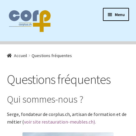
Aller
Aller
Menu
à
au
la
contenu
navigation
Accueil
Accueil
Questions fréquentes
Ouvrir
Produits Sanctband
le
menu
Ouvrir
Filtres à eau
Questions fréquentes
enfant
le
menu
Autres produits
enfant
Qui sommes-nous ?
F.A.Q.
Serge, fondateur de corplus.ch, artisan de formation et de
métier (
voir site restauration-meubles.ch).