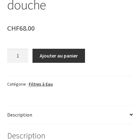
douche
CHF
68.00
quantité
Ajouter au panier
de
Purificateur
d'eau
bain-
Catégorie :
Filtres à Eau
douche
Description
Description