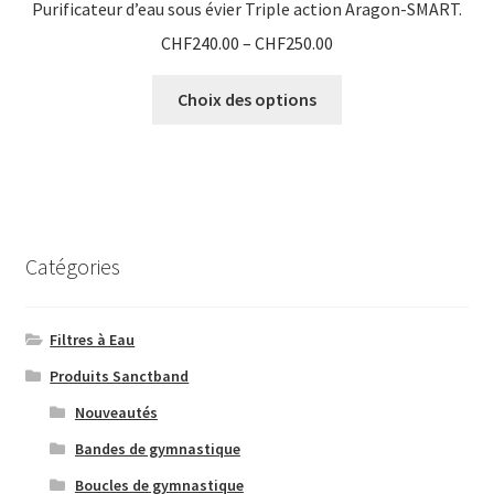
Purificateur d’eau sous évier Triple action Aragon-SMART.
CHF
240.00
–
CHF
250.00
Ce
Choix des options
produit
a
plusieurs
variations.
Les
options
Catégories
peuvent
être
choisies
Filtres à Eau
sur
Produits Sanctband
la
Nouveautés
page
du
Bandes de gymnastique
produit
Boucles de gymnastique