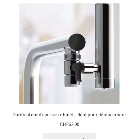
variations.
Les
options
peuvent
être
choisies
sur
la
page
du
produit
Purificateur d’eau sur robinet, idéal pour déplacement
CHF
62.00