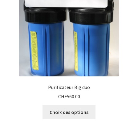
Purificateur Big duo
CHF
560.00
Ce
Choix des options
produit
a
plusieurs