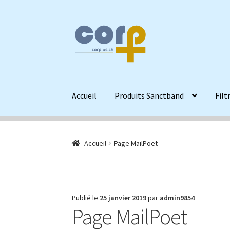
Aller
Aller
à
au
la
contenu
navigation
Accueil
Produits Sanctband
Filt
Accueil
Page MailPoet
Publié le
25 janvier 2019
par
admin9854
Page MailPoet