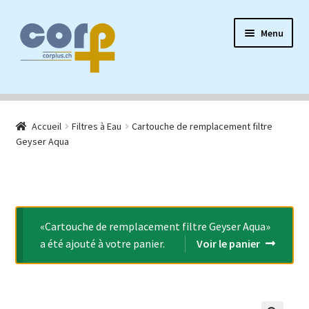
Aller
Aller
Menu
à
au
la
contenu
navigation
Accueil
Accueil
Filtres à Eau
Cartouche de remplacement filtre
Ouvrir
Produits Sanctband
Geyser Aqua
le
menu
Ouvrir
Filtres à eau
enfant
le
menu
Autres produits
enfant
«Cartouche de remplacement filtre Geyser Aqua»
F.A.Q.
a été ajouté à votre panier.
Voir le panier