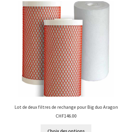
Lot de deux filtres de rechange pour Big duo Aragon
CHF
146.00
Ce
Choix des options