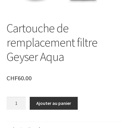
Cartouche de
remplacement filtre
Geyser Aqua
CHF
60.00
quantité
Ajouter au panier
de
Cartouche
de